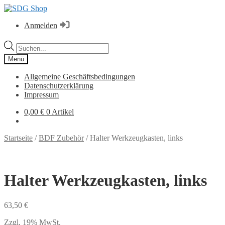
Zur
Zum
Navigation
Inhalt
Anmelden
springen
springen
Products
search
Menü
Allgemeine Geschäftsbedingungen
Datenschutzerklärung
Impressum
0,00
€
0 Artikel
Startseite
/
BDF Zubehör
/
Halter Werkzeugkasten, links
Halter Werkzeugkasten, links
63,50
€
Zzgl. 19% MwSt.