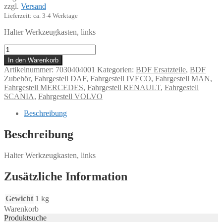
zzgl.
Versand
Lieferzeit: ca. 3-4 Werktage
Halter Werkzeugkasten, links
Halter
Werkzeugkasten,
In den Warenkorb
links
Artikelnummer:
7030404001
Kategorien:
BDF Ersatzteile
,
BDF
Menge
Zubehör
,
Fahrgestell DAF
,
Fahrgestell IVECO
,
Fahrgestell MAN
,
Fahrgestell MERCEDES
,
Fahrgestell RENAULT
,
Fahrgestell
SCANIA
,
Fahrgestell VOLVO
Beschreibung
Beschreibung
Halter Werkzeugkasten, links
Zusätzliche Information
Gewicht
1 kg
Warenkorb
Produktsuche